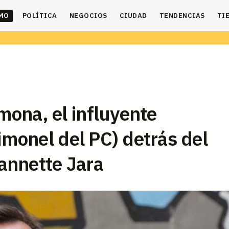
IMO
POLÍTICA
NEGOCIOS
CIUDAD
TENDENCIAS
TI
ona, el influyente
timonel del PC) detrás del
annette Jara