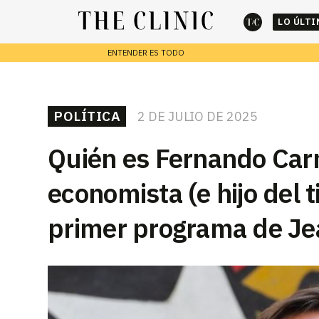
LO ÚLT
ENTENDER ES TODO
cerrar
REPORTAJES
POLÍTICA
2 DE JULIO DE 2025
Escribe lo que deseas y presiona enter para buscar
Quién es Fernando Carm
economista (e hijo del 
primer programa de Je