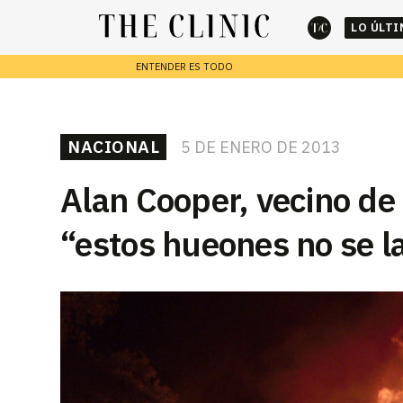
LO ÚLT
ENTENDER ES TODO
cerrar
REPORTAJES
NACIONAL
5 DE ENERO DE 2013
Escribe lo que deseas y presiona enter para buscar
Alan Cooper, vecino de
“estos hueones no se la