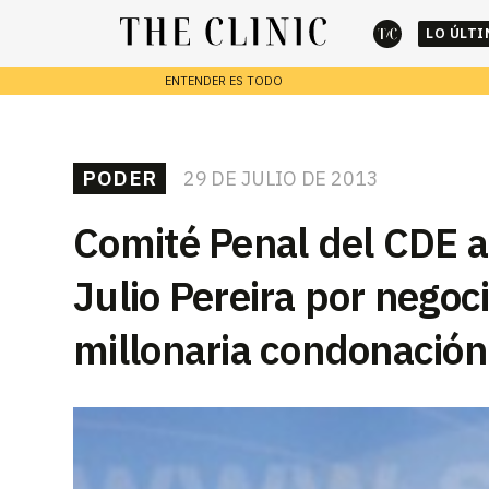
LO ÚLT
ENTENDER ES TODO
cerrar
REPORTAJES
PODER
29 DE JULIO DE 2013
Escribe lo que deseas y presiona enter para buscar
Comité Penal del CDE a
Julio Pereira por negoc
millonaria condonación