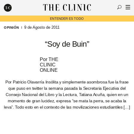
Buscar
ENTENDER ES TODO
9 de Agosto de 2011
OPINIÓN
“Soy de Buin”
Escribe lo que deseas y presiona enter para buscar
Por
THE
CLINIC
ONLINE
Por Patricio Olavarría Insólita y simplemente asombrosa fue la frase
que puso en twitter la semana pasada la Secretaria Ejecutiva del
Consejo Nacional del Libro y la Lectura, Tatiana Acuña, quien en un
momento de gran lucidez, expresa “se mata la perra, se acaba la
leva”. Todo esto en el contexto de las movilizaciones estudiantiles […]