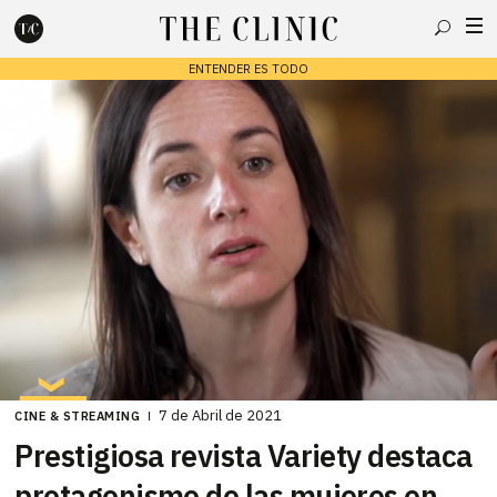
Buscar
ENTENDER ES TODO
Escribe lo que deseas y presiona enter para buscar
7 de Abril de 2021
CINE & STREAMING
Prestigiosa revista Variety destaca
protagonismo de las mujeres en