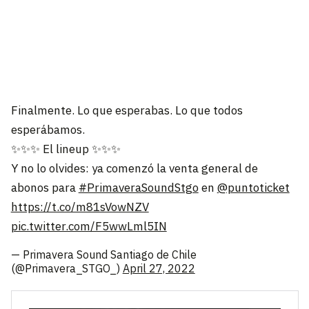
Finalmente. Lo que esperabas. Lo que todos
esperábamos.
✨✨✨ El lineup ✨✨✨
Y no lo olvides: ya comenzó la venta general de
abonos para
#PrimaveraSoundStgo
en
@puntoticket
https://t.co/m81sVowNZV
pic.twitter.com/F5wwLml5IN
— Primavera Sound Santiago de Chile
(@Primavera_STGO_)
April 27, 2022