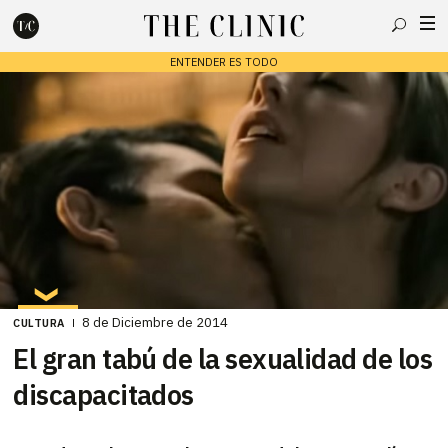
Buscar
ENTENDER ES TODO
Escribe lo que deseas y presiona enter para buscar
8 de Diciembre de 2014
CULTURA
El gran tabú de la sexualidad de los
discapacitados