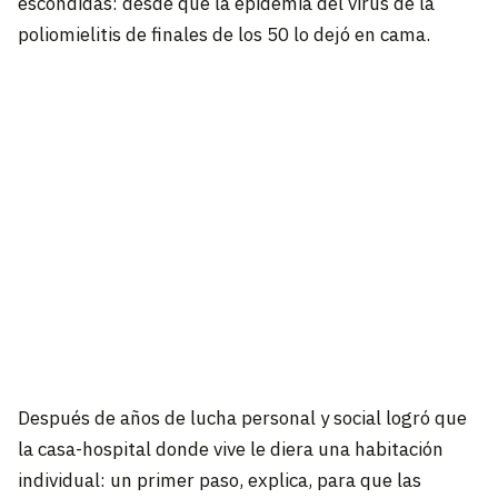
escondidas: desde que la epidemia del virus de la
poliomielitis de finales de los 50 lo dejó en cama.
Después de años de lucha personal y social logró que
la casa-hospital donde vive le diera una habitación
individual: un primer paso, explica, para que las