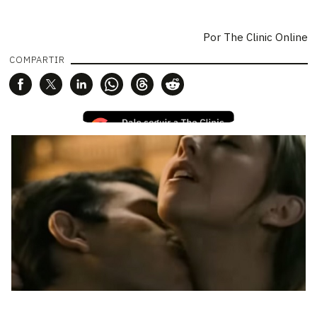
Por
The Clinic Online
COMPARTIR