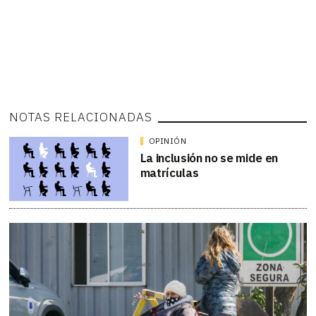
NOTAS RELACIONADAS
OPINIÓN
La inclusión no se mide en
matrículas