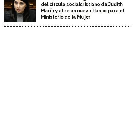
del círculo socialcristiano de Judith
Marín y abre un nuevo flanco para el
Ministerio de la Mujer