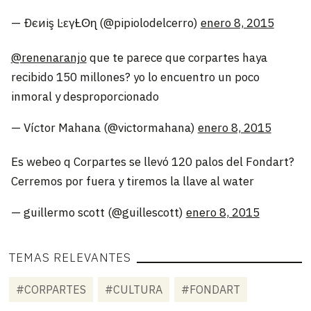
— Ðєиіş ĿԑγȽʘɳ (@pipiolodelcerro)
enero 8, 2015
@renenaranjo
que te parece que corpartes haya
recibido 150 millones? yo lo encuentro un poco
inmoral y desproporcionado
— Víctor Mahana (@victormahana)
enero 8, 2015
Es webeo q Corpartes se llevó 120 palos del Fondart?
Cerremos por fuera y tiremos la llave al water
— guillermo scott (@guillescott)
enero 8, 2015
TEMAS RELEVANTES
#CORPARTES
#CULTURA
#FONDART