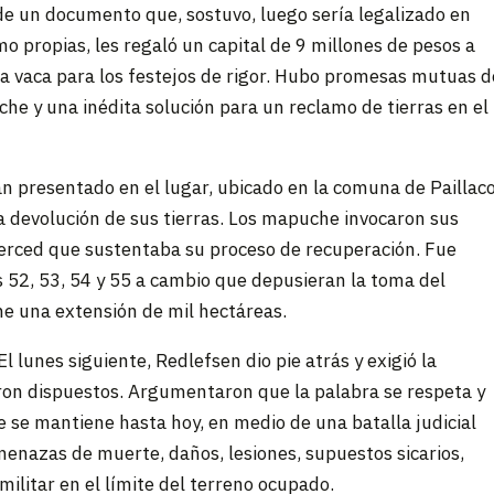
 de un documento que, sostuvo, luego sería legalizado en
o propias, les regaló un capital de 9 millones de pesos a
una vaca para los festejos de rigor. Hubo promesas mutuas d
he y una inédita solución para un reclamo de tierras en el
n presentado en el lugar, ubicado en la comuna de Paillaco
 la devolución de sus tierras. Los mapuche invocaron sus
merced que sustentaba su proceso de recuperación. Fue
s 52, 53, 54 y 55 a cambio que depusieran la toma del
ene una extensión de mil hectáreas.
l lunes siguiente, Redlefsen dio pie atrás y exigió la
ron dispuestos. Argumentaron que la palabra se respeta y
e se mantiene hasta hoy, en medio de una batalla judicial
menazas de muerte, daños, lesiones, supuestos sicarios,
militar en el límite del terreno ocupado.