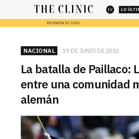
LO ÚLT
ENTENDER ES TODO
cerrar
REPORTAJES
NACIONAL
19 DE JUNIO DE 2016
Escribe lo que deseas y presiona enter para buscar
La batalla de Paillaco:
entre una comunidad 
alemán