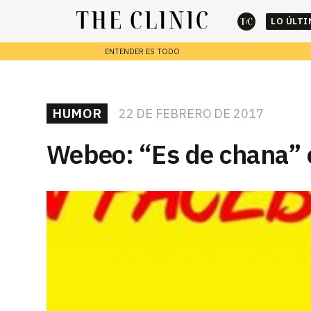
LO ÚLT
ENTENDER ES TODO
cerrar
REPORTAJES
HUMOR
22 DE FEBRERO DE 2017
Escribe lo que deseas y presiona enter para buscar
Webeo: “Es de chana”