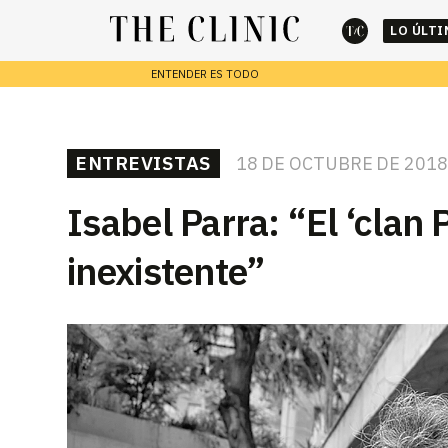
LO ÚLT
ENTENDER ES TODO
cerrar
REPORTAJES
ENTREVISTAS
18 DE OCTUBRE DE 2018
Escribe lo que deseas y presiona enter para buscar
Isabel Parra: “El ‘clan 
inexistente”