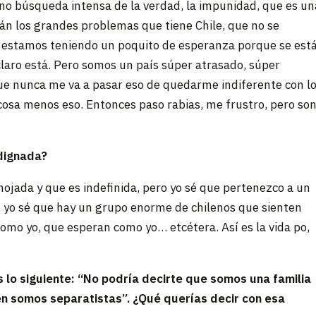
 no búsqueda intensa de la verdad, la impunidad, que es un
án los grandes problemas que tiene Chile, que no se
a estamos teniendo un poquito de esperanza porque se est
 claro está. Pero somos un país súper atrasado, súper
que nunca me va a pasar eso de quedarme indiferente con l
 cosa menos eso. Entonces paso rabias, me frustro, pero so
ndignada?
ojada y que es indefinida, pero yo sé que pertenezco a un
 yo sé que hay un grupo enorme de chilenos que sienten
omo yo, que esperan como yo… etcétera. Así es la vida po,
 lo siguiente: “No podría decirte que somos una familia
en somos separatistas”. ¿Qué querías decir con esa