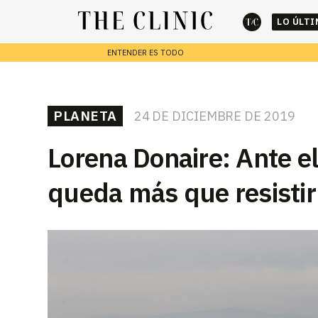
LO ÚLT
ENTENDER ES TODO
cerrar
REPORTAJES
PLANETA
24 DE DICIEMBRE DE 2019
Escribe lo que deseas y presiona enter para buscar
Lorena Donaire: Ante e
queda más que resistir