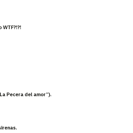
to WTF?!?!
“La Pecera del amor”).
sirenas.