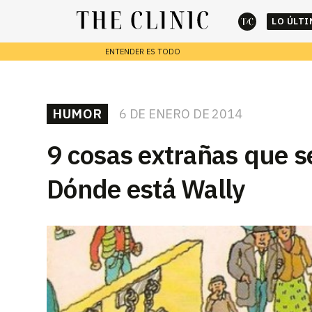
LO ÚLT
ENTENDER ES TODO
cerrar
REPORTAJES
HUMOR
6 DE ENERO DE 2014
Escribe lo que deseas y presiona enter para buscar
9 cosas extrañas que s
Dónde está Wally