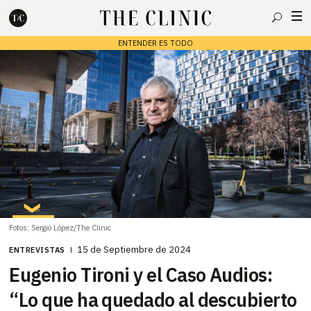
Buscar
ENTENDER ES TODO
Escribe lo que deseas y presiona enter para buscar
Fotos: Sergio López/The Clinic
15 de Septiembre de 2024
ENTREVISTAS
Eugenio Tironi y el Caso Audios:
“Lo que ha quedado al descubierto