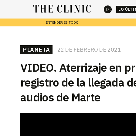
LO ÚLT
ENTENDER ES TODO
cerrar
REPORTAJES
PLANETA
22 DE FEBRERO DE 2021
Escribe lo que deseas y presiona enter para buscar
VIDEO. Aterrizaje en pr
registro de la llegada 
audios de Marte