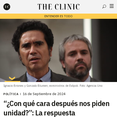
Buscar
ENTENDER ES TODO
Escribe lo que deseas y presiona enter para buscar
Ignacio Briones y Gonzalo Blumen, exministros de Evópoli. Foto: Agencia Uno
16 de Septiembre de 2024
POLÍTICA
“¿Con qué cara después nos piden
unidad?”: La respuesta