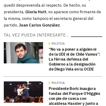
quedó desprevenida al respecto. De hecho, su
presidenta,
Gloria Hutt
, no aparece como firmante de
la misma, como tampoco el secretario general del
partido,
Juan Carlos González
.
TAL VEZ PUEDA INTERESARTE…
POLÍTICA
“No va a poner a alguien ni
de la UDI ni de Chile Vamos”:
La férrea defensa del
Gobierno a la designación
de Diego Vela en la OCDE
POLÍTICA
Presidente Boric inaugura
fondas del Parque O’Higgins
con pie de cueca con
alcaldesa Hassler y junto a