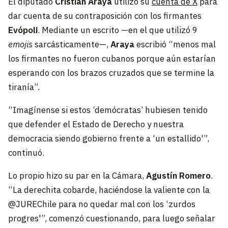
El diputado
Cristián Araya
utilizó su
cuenta de X
para
dar cuenta de su contraposición con los firmantes
Evópoli
. Mediante un escrito —en el que utilizó 9
emojis
sarcásticamente—,
Araya
escribió “menos mal
los firmantes no fueron cubanos porque aún estarían
esperando con los brazos cruzados que se termine la
tiranía”.
“Imagínense si estos ‘demócratas’ hubiesen tenido
que defender el Estado de Derecho y nuestra
democracia siendo gobierno frente a ‘un estallido'”,
continuó.
Lo propio hizo su par en la Cámara,
Agustín Romero
.
“La derechita cobarde, haciéndose la valiente con la
@JUREChile para no quedar mal con los ‘zurdos
progres'”, comenzó cuestionando, para luego señalar