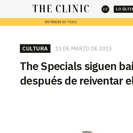
LO ÚLT
ENTENDER ES TODO
cerrar
REPORTAJES
CULTURA
15 DE MARZO DE 2015
Escribe lo que deseas y presiona enter para buscar
The Specials siguen ba
después de reiventar el