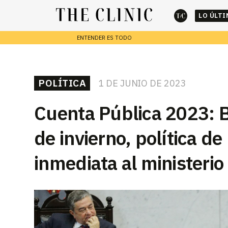
LO ÚLT
ENTENDER ES TODO
cerrar
REPORTAJES
POLÍTICA
1 DE JUNIO DE 2023
Escribe lo que deseas y presiona enter para buscar
Cuenta Pública 2023: Bo
de invierno, política de
inmediata al ministeri