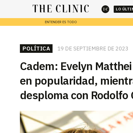
LO ÚLT
ENTENDER ES TODO
cerrar
REPORTAJES
POLÍTICA
19 DE SEPTIEMBRE DE 2023
Escribe lo que deseas y presiona enter para buscar
Cadem: Evelyn Matthei 
en popularidad, mientr
desploma con Rodolfo 