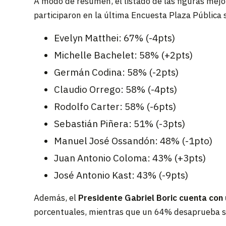
A modo de resumen, el listado de las figuras me
participaron en la última Encuesta Plaza Pública s
Evelyn Matthei: 67% (-4pts)
Michelle Bachelet: 58% (+2pts)
Germán Codina: 58% (-2pts)
Claudio Orrego: 58% (-4pts)
Rodolfo Carter: 58% (-6pts)
Sebastián Piñera: 51% (-3pts)
Manuel José Ossandón: 48% (-1pto)
Juan Antonio Coloma: 43% (+3pts)
José Antonio Kast: 43% (-9pts)
Además, el
Presidente Gabriel Boric cuenta con
porcentuales, mientras que un 64% desaprueba s