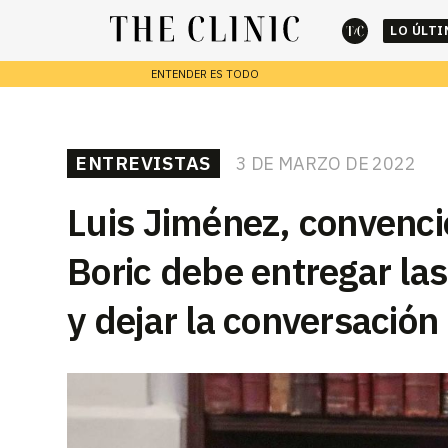
LO ÚLT
ENTENDER ES TODO
cerrar
REPORTAJES
ENTREVISTAS
3 DE MARZO DE 2022
Escribe lo que deseas y presiona enter para buscar
Luis Jiménez, convenci
Boric debe entregar las
y dejar la conversación 