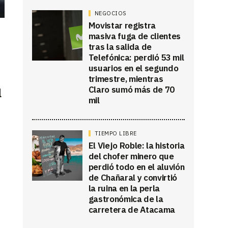
NEGOCIOS
Movistar registra
masiva fuga de clientes
tras la salida de
Telefónica: perdió 53 mil
usuarios en el segundo
trimestre, mientras
Claro sumó más de 70
l
mil
TIEMPO LIBRE
El Viejo Roble: la historia
del chofer minero que
perdió todo en el aluvión
de Chañaral y convirtió
la ruina en la perla
gastronómica de la
carretera de Atacama